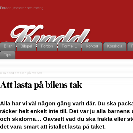
Fordon, motorer och racing
Bilar
Bilspel
Fordon
Formel 1
Körkort
Körskola
Tips
«
Ta hand om bilen på rätt sätt
Att lasta på bilens tak
Alla har vi väl någon gång varit där. Du ska pac
räcker helt enkelt inte till. Det var ju alla barnen
och skidorna… Oavsett vad du ska frakta eller st
det vara smart att istället lasta på taket.