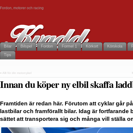
Fordon, motorer och racing
Bilar
Bilspel
Fordon
Formel 1
Körkort
Körskola
Tips
«
Allt för din motorcykel
Innan du köper ny elbil skaffa la
Framtiden är redan här. Förutom att cyklar går på 
lastbilar och framförallt bilar. Idag är fortfarande
sättet att transportera sig och många vill ställa om 