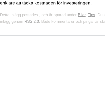
enklare att täcka kostnaden för investeringen.
Detta inlägg postades , och är sparad under
Bilar
,
Tips
. Du k
inlägg genom
RSS 2.0
. Både kommentarer och pingar är stä