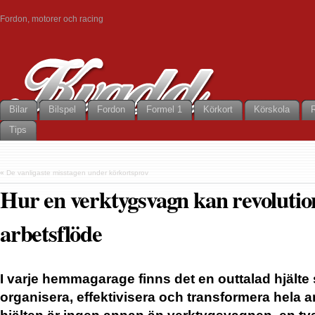
Fordon, motorer och racing
Bilar
Bilspel
Fordon
Formel 1
Körkort
Körskola
Tips
«
De vanligaste misstagen under körkortsprov
Hur en verktygsvagn kan revolution
arbetsflöde
I varje hemmagarage finns det en outtalad hjälte 
organisera, effektivisera och transformera hela a
hjälten är ingen annan än verktygsvagnen, en tyst