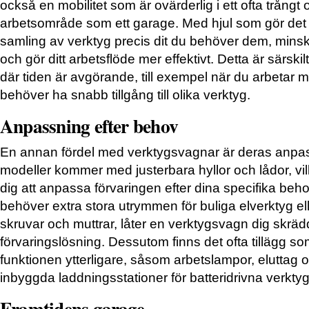
också en mobilitet som är ovärderlig i ett ofta trångt o
arbetsområde som ett garage. Med hjul som gör det möj
samling av verktyg precis dit du behöver dem, mins
och gör ditt arbetsflöde mer effektivt. Detta är särskilt
där tiden är avgörande, till exempel när du arbetar 
behöver ha snabb tillgång till olika verktyg.
Anpassning efter behov
En annan fördel med verktygsvagnar är deras anp
modeller kommer med justerbara hyllor och lådor, vilk
dig att anpassa förvaringen efter dina specifika beh
behöver extra stora utrymmen för buliga elverktyg ell
skruvar och muttrar, låter en verktygsvagn dig skräd
förvaringslösning. Dessutom finns det ofta tillägg so
funktionen ytterligare, såsom arbetslampor, eluttag o
inbyggda laddningsstationer för batteridrivna verktyg
Framtidens garage