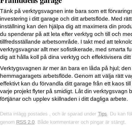
Tänk på verktygsvagnen inte bara som ett förvarin
investering i ditt garage och ditt arbetsflöde. Med rät
inställning kan den hjälpa dig att maximera din produ
du spenderar på att leta efter verktyg och till och m
tillfredsställande arbetsområde. I takt med att teknolo
verktygsvagnar allt mer sofistikerade, med smarta f
dig att hålla koll på dina verktyg och effektivisera ditt
Verktygsvagnen är mer än bara en låda på hjul; den ä
hemmagaragets arbetsflöde. Genom att välja rätt v
effektivt kan du förvandla ditt garage från ett kaos ti
varje projekt flyter på smidigt. Låt din verktygsvagn b
förtjänar och upplev skillnaden i ditt dagliga arbete.
Detta inlägg postades , och är sparad under
Tips
. Du kan föl
genom
RSS 2.0
. Både kommentarer och pingar är stängt.